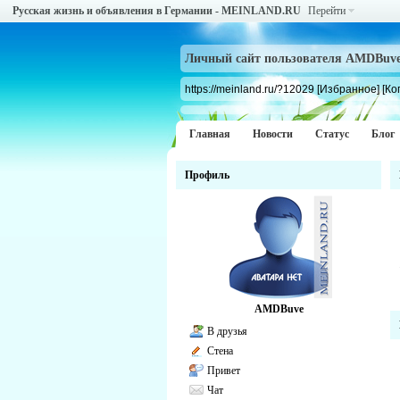
Русская жизнь и объявления в Германии - MEINLAND.RU
Перейти
Личный сайт пользователя AMDBuv
https://meinland.ru/?12029
[Избранное]
[Ко
Главная
Новости
Статус
Блог
Профиль
AMDBuve
В друзья
Стена
Привет
Чат