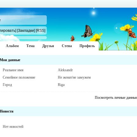
e
пировать]
[Закладки]
[RSS]
Альбом
Тема
Друзья
Стена
Профиль
Мои данные
Реальное имя
Aleksandr
Семейное положение
Не женат/не замужем
Город
Riga
Посмотреть личные данны
Новости
Нет новостей