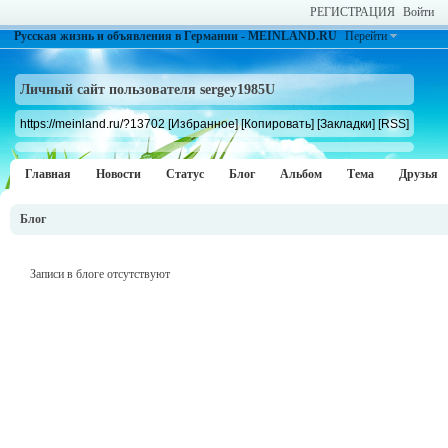
РЕГИСТРАЦИЯ
Войти
Русская жизнь и объявления в Германии - MEINLAND.RU
Перейти
Личный сайт пользователя sergey1985U
https://meinland.ru/?13702
[Избранное]
[Копировать]
[Закладки]
[RSS]
Главная
Новости
Статус
Блог
Альбом
Тема
Друзья
Блог
Записи в блоге отсутствуют