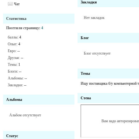
Закладки
Чат
Нет закладок
Статистика
Посетили страницу:
4
баллы:
4
Блог
Опыт:
4
Евро:
--
Блог отсутствует
Друзья:
--
Темы:
1
Блоги:
--
Темы
Альбомы:
--
Ищу поставщика б/у компьютерной т
Закладки:
--
Стена
Альбомы
Альбом отсутствует
Вам надо авторизироват
Статус