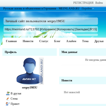
РЕГИСТРАЦИЯ
Войти
Русская жизнь и объявления в Германии - MEINLAND.RU
Перейти
Личный сайт пользователя sergey1985U
https://meinland.ru/?13702
[Избранное]
[Копировать]
[Закладки]
[RSS]
Главная
Новости
Статус
Блог
Альбом
Тема
Друзья
Профиль
Мои данные
Не введены данн
Новости
sergey1985U
Нет новостей
В друзья
Стена
Привет