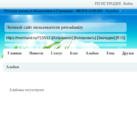
РЕГИСТРАЦИЯ
Войти
Русская жизнь и объявления в Германии - MEINLAND.RU
Перейти
Личный сайт пользователя petradanizy
https://meinland.ru/?15512
[Избранное]
[Копировать]
[Закладки]
[RSS]
Главная
Новости
Статус
Блог
Альбом
Тема
Друзья
Альбом
Альбомы отсутствуют