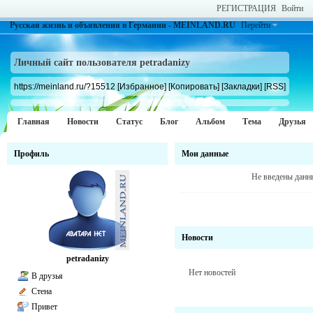
РЕГИСТРАЦИЯ
Войти
Русская жизнь и объявления в Германии - MEINLAND.RU
Перейти
Личный сайт пользователя petradanizy
https://meinland.ru/?15512
[Избранное]
[Копировать]
[Закладки]
[RSS]
Главная
Новости
Статус
Блог
Альбом
Тема
Друзья
Профиль
Мои данные
Не введены данн
Новости
petradanizy
Нет новостей
В друзья
Стена
Привет