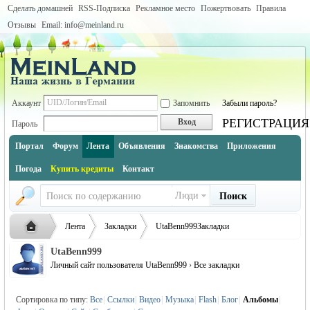
Сделать домашней
RSS-Подписка
Рекламное место
Пожертвовать
Правила
Отзывы
Email: info@meinland.ru
Аккаунт
Запомнить
Забыли пароль?
РЕГИСТРАЦИЯ
Вход
Пароль
Портал
Форум
Лента
Объявления
Знакомства
Приложения
Погода
Купить кредиты
Контакт
Люди
Поиск
Лента
Закладки
UtaBenn999Закладки
UtaBenn999
Личный сайт пользователя UtaBenn999
›
Все закладки
Русская
›
›
›
Сортировка по типу:
Все
|
Ссылки
|
Видео
|
Музыка
|
Flash
|
Блог
|
Альбомы
|