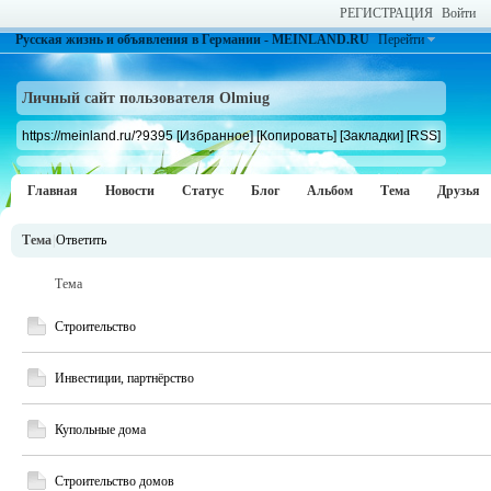
РЕГИСТРАЦИЯ
Войти
Русская жизнь и объявления в Германии - MEINLAND.RU
Перейти
Личный сайт пользователя Olmiug
https://meinland.ru/?9395
[Избранное]
[Копировать]
[Закладки]
[RSS]
Главная
Новости
Статус
Блог
Альбом
Тема
Друзья
Тема
|
Ответить
Тема
Строительство
Инвестиции, партнёрство
Купольные дома
Строительство домов