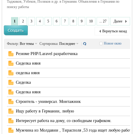
Таджиков, Узбеков, Поляков и др. в Германии. Объявления в Германии по
поиску работы
›
1
2
3
4
5
6
7
8
9
10
... 27
Далее
Вернуться назад
Новое окно
Фильтр:
Все темы
Сортировка:
Последнее
|
Резюме PHP/Laravel разработчика
жизнь и
Сиделка няня
сиделка няня
Сиделка
Сиделка няня
Строитель - универсал. Монтажник
Ищу работу в Германии, любую
объявления в
Интересует работа на дому, со свободным графиком.
Мужчина из Молдавии , Тирасполя ,53 года ищет любую работу