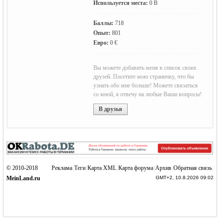
Используется места:
0 B
Баллы:
718
Опыт:
801
Евро:
0 €
Германии -
Вы можете добавить меня в список своих
друзей. Посетите мою страничку, что бы
узнать обо мне больше! Можете связаться
со мной, я отвечу на любые Ваши вопросы!
В друзья
MEINLAND.
© 2010-2018
Реклама
|
Теги
|
Карта XML
|
Карта форума
|
Архив
|
Обратная связь
|
MeinLand.ru
GMT+2, 10.8.2026 09:02