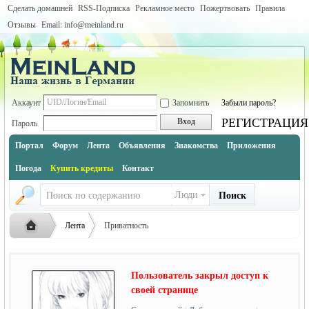
Сделать домашней
RSS-Подписка
Рекламное место
Пожертвовать
Правила
Отзывы
Email: info@meinland.ru
Аккаунт
Запомнить
Забыли пароль?
РЕГИСТРАЦИЯ
Вход
Пароль
Портал
Форум
Лента
Объявления
Знакомства
Приложения
Погода
Купить кредиты
Контакт
Люди
Поиск
Лента
Приватность
Пользователь закрыл доступ к
Русская
›
›
своей странице