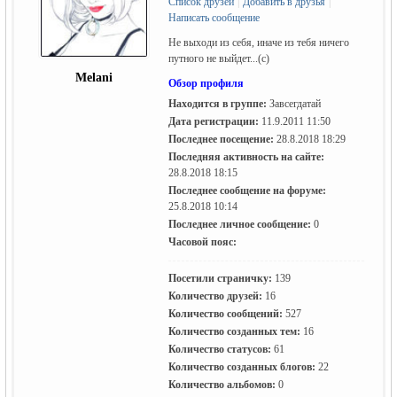
Список друзей
|
Добавить в друзья
|
Написать сообщение
Не выходи из себя, иначе из тебя ничего
путного не выйдет...(с)
Melani
Обзор профиля
Находится в группе:
Завсегдатай
Дата регистрации:
11.9.2011 11:50
Последнее посещение:
28.8.2018 18:29
жизнь и
Последняя активность на сайте:
28.8.2018 18:15
Последнее сообщение на форуме:
25.8.2018 10:14
Последнее личное сообщение:
0
Часовой пояс:
Посетили страничку:
139
Количество друзей:
16
Количество сообщений:
527
объявления в
Количество созданных тем:
16
Количество статусов:
61
Количество созданных блогов:
22
Количество альбомов:
0