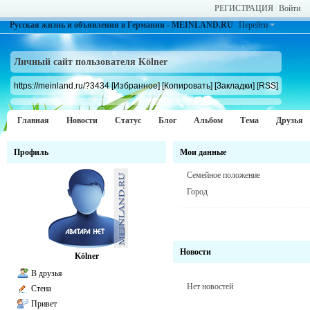
РЕГИСТРАЦИЯ
Войти
Русская жизнь и объявления в Германии - MEINLAND.RU
Перейти
Личный сайт пользователя Kölner
https://meinland.ru/?3434
[Избранное]
[Копировать]
[Закладки]
[RSS]
Главная
Новости
Статус
Блог
Альбом
Тема
Друзья
Профиль
Мои данные
Семейное положение
Город
Новости
Kölner
В друзья
Нет новостей
Стена
Привет