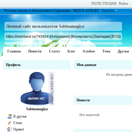
РЕГИСТРАЦИЯ
Войти
Русская жизнь и объявления в Германии - MEINLAND.RU
Перейти
Личный сайт пользователя Sabinamagiya
https://meinland.ru/?45814
[Избранное]
[Копировать]
[Закладки]
[RSS]
Главная
Новости
Статус
Блог
Альбом
Тема
Друзья
Профиль
Мои данные
Не введены данн
Новости
Sabinamagiya
Нет новостей
В друзья
Стена
Привет