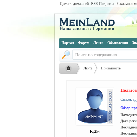
Сделать домашней
RSS-Подписка
Рекламное м
Портал
Форум
Лента
Объявления
Зн
Лента
Приватность
Пользов
Русская
›
›
Список др
Обзор пр
Находится
Дата реги
Последнее
iv@n
Последняя