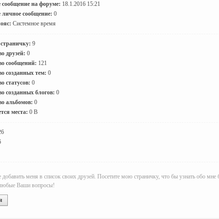
 сообщение на форуме:
18.1.2016 15:21
 личное сообщение:
0
ояс:
Системное время
 страничку:
9
о друзей:
0
во сообщений:
121
о созданных тем:
0
о статусов:
0
о созданных блогов:
0
во альбомов:
0
тся места:
0 B
26
6
добавить меня в список своих друзей. Посетите мою страничку, что бы узнать обо мне 
 любые Ваши вопросы!
я