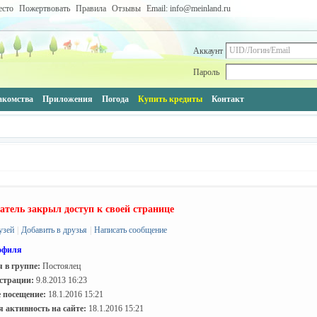
есто
Пожертвовать
Правила
Отзывы
Email: info@meinland.ru
Аккаунт
Пароль
акомства
Приложения
Погода
Купить кредиты
Контакт
атель закрыл доступ к своей странице
узей
|
Добавить в друзья
|
Написать сообщение
офиля
 в группе:
Постоялец
страции:
9.8.2013 16:23
 посещение:
18.1.2016 15:21
 активность на сайте:
18.1.2016 15:21