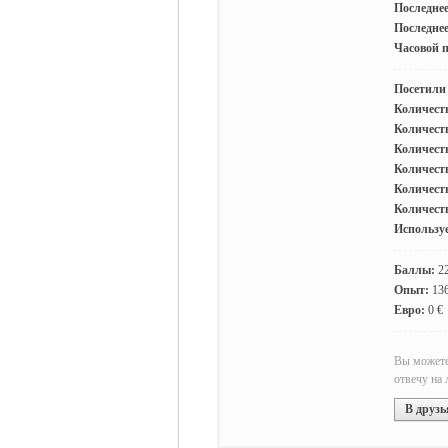
Последнее
Последнее
Часовой п
жизнь и
Посетили
Количеств
Количест
Количеств
Количеств
Количеств
Количест
Используе
объявления в
Баллы:
2
Опыт:
13
Евро:
0 €
Вы можете 
отвечу на
В друзь