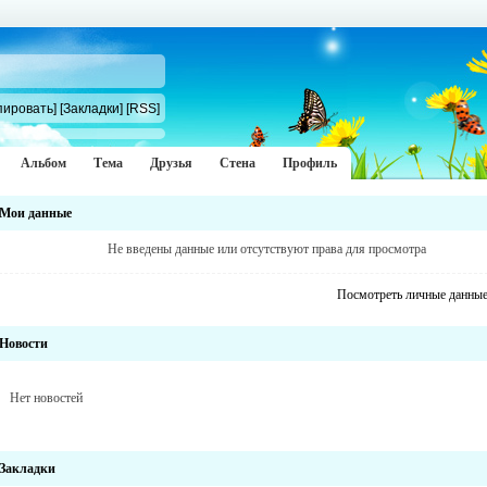
пировать]
[Закладки]
[RSS]
Альбом
Тема
Друзья
Стена
Профиль
Мои данные
Не введены данные или отсутствуют права для просмотра
Посмотреть личные данны
Новости
Нет новостей
Закладки