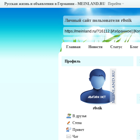
Русская жизнь и объявления в Германии - MEINLAND.RU
Перейти
Личный сайт пользователя r0stik
https://meinland.ru/?16112
[Избранное]
[Ко
Главная
Новости
Статус
Блог
Профиль
r0stik
В друзья
Стена
Привет
Чат