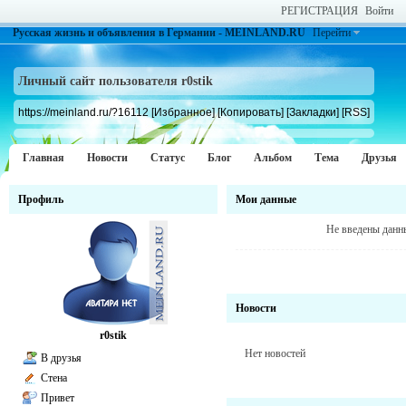
РЕГИСТРАЦИЯ
Войти
Русская жизнь и объявления в Германии - MEINLAND.RU
Перейти
Личный сайт пользователя r0stik
https://meinland.ru/?16112
[Избранное]
[Копировать]
[Закладки]
[RSS]
Главная
Новости
Статус
Блог
Альбом
Тема
Друзья
Профиль
Мои данные
Не введены данн
Новости
r0stik
Нет новостей
В друзья
Стена
Привет