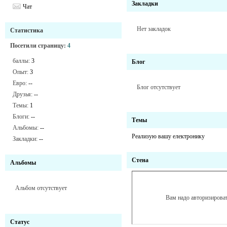
Закладки
Чат
Нет закладок
Статистика
Посетили страницу:
4
баллы:
3
Блог
Опыт:
3
Евро:
--
Блог отсутствует
Друзья:
--
Темы:
1
Блоги:
--
Темы
Альбомы:
--
Реализую вашy електронику
Закладки:
--
Стена
Альбомы
Альбом отсутствует
Вам надо авторизироват
Статус