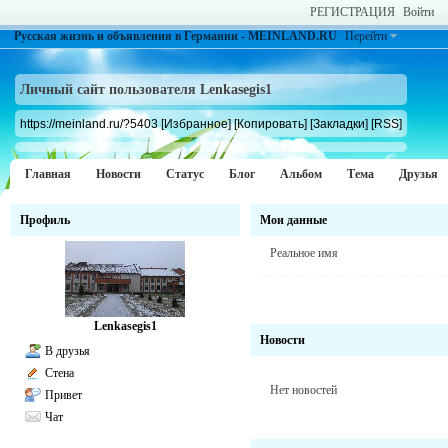
РЕГИСТРАЦИЯ
Войти
Русская жизнь и объявления в Германии - MEINLAND.RU
Перейти
Личный сайт пользователя Lenkasegis1
https://meinland.ru/?5403
[Избранное]
[Копировать]
[Закладки]
[RSS]
Главная
Новости
Статус
Блог
Альбом
Тема
Друзья
Профиль
Мои данные
Реальное имя
Lenkasegis1
Новости
В друзья
Стена
Нет новостей
Привет
Чат