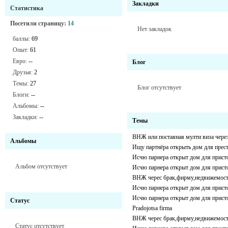
Закладки
Статистика
Посетили страницу:
14
Нет закладок
баллы:
69
Опыт:
61
Евро:
--
Блог
Друзья:
2
Темы:
27
Блог отсутствует
Блоги:
--
Альбомы:
--
Закладки:
--
Темы
ВНЖ или постаяная мулти виза чере
Альбомы
Ищу партнёра открыть дом для прес
Исчю парнера открыт дом для присто
Альбом отсутствует
Исчю парнера открыт дом для присто
ВНЖ черес брак,фирму,недвижемос
Исчю парнера открыт дом для присто
Исчю парнера открыт дом для присто
Статус
Pradojotsa firma
ВНЖ черес брак,фирму,недвижемос
Статус отсутствует