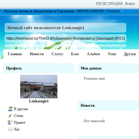
РЕГИСТРАЦИЯ
Войти
Русская жизнь и объявления в Германии - MEINLAND.RU
Перейти
Личный сайт пользователя Lenkasegis1
https://meinland.ru/?5403
[Избранное]
[Копировать]
[Закладки]
[RSS]
Главная
Новости
Статус
Блог
Альбом
Тема
Друзья
Профиль
Мои данные
Реальное имя
Lenkasegis1
Новости
В друзья
Стена
Нет новостей
Привет
Чат