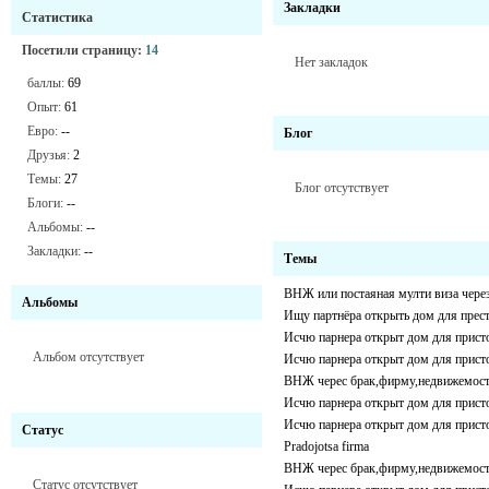
Закладки
Статистика
Посетили страницу:
14
Нет закладок
баллы:
69
Опыт:
61
Евро:
--
Блог
Друзья:
2
Темы:
27
Блог отсутствует
Блоги:
--
Альбомы:
--
Закладки:
--
Темы
ВНЖ или постаяная мулти виза чере
Альбомы
Ищу партнёра открыть дом для прес
Исчю парнера открыт дом для присто
Альбом отсутствует
Исчю парнера открыт дом для присто
ВНЖ черес брак,фирму,недвижемос
Исчю парнера открыт дом для присто
Исчю парнера открыт дом для присто
Статус
Pradojotsa firma
ВНЖ черес брак,фирму,недвижемос
Статус отсутствует