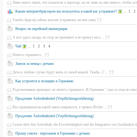
Знаю много таких, что пожалели о переезде, но не знаю из них никого, чтобы уе
Каким интернетбраузером вы пользуетесь и какой вас устраивает?
...
1
2
Yandex браузер сейчас вполне устраивает, на нем сижу
Вопрос по еврейской иммиграции
А вот здесь засада, по отцу не признают и не примут ни о ...
Чай
...
1
2
3
4
Ничего страшного...
Замуж за немца с детьми
Дети в любом случае будут жить со своей мамой. Тяжба...С ...
Как устроится в полицию в Германии
Родственников проверят, но ничего страшного. В Германии " сын за отца не отвеч
Продление Aufenthaltstitel (Verpflichtungserklärung)
Вы спрашивали на какой закон опираются, я привел Rechts ...
Продление Aufenthaltstitel (Verpflichtungserklärung)
Gesetz über den Aufenthalt, die Erwerbstätigkeit und die Integration von Ausländern 
Прошу совета - перезжаем в Германию с детьми