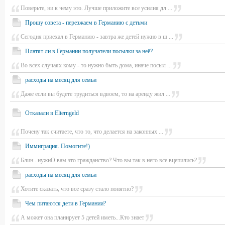
Поверьте, ни к чему это. Лучше приложите все усилия дл ...
Прошу совета - перезжаем в Германию с детьми
Сегодня приехал в Германию - завтра же детей нужно в ш ...
Платят ли в Германии получатели посылки за неё?
Во всех случаях кому - то нужно быть дома, иначе посыл ...
расходы на месяц для семьи
Даже если вы будете трудиться вдвоем, то на аренду жил ...
Отказали в Elterngeld
Почену так считаете, что то, что делается на законных ...
Иммиграция. Помогите!)
Блин...нужнО вам это гражданство? Что вы так в него все вцепились?
расходы на месяц для семьи
Хотите сказать, что все сразу стало понятно?
Чем питаются дети в Германии?
А может она планирует 5 детей иметь...Кто знает