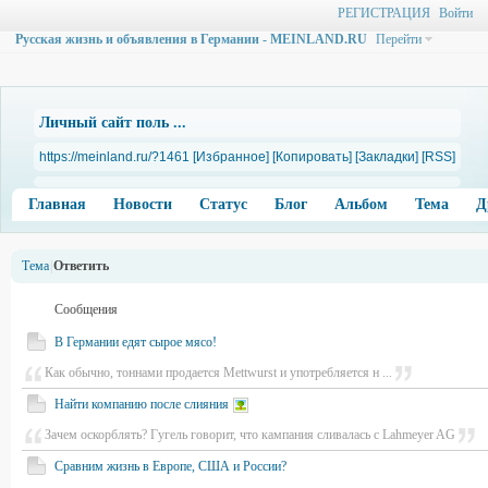
РЕГИСТРАЦИЯ
Войти
Русская жизнь и объявления в Германии - MEINLAND.RU
Перейти
Личный сайт поль ...
https://meinland.ru/?1461
[Избранное]
[Копировать]
[Закладки]
[RSS]
Главная
Новости
Статус
Блог
Альбом
Тема
Д
Тема
|
Ответить
Сообщения
В Германии едят сырое мясо!
Как обычно, тоннами продается Mettwurst и употребляется н ...
Найти компанию после слияния
Зачем оскорблять? Гугель говорит, что кампания сливалась с Lahmeyer AG
Сравним жизнь в Европе, США и России?