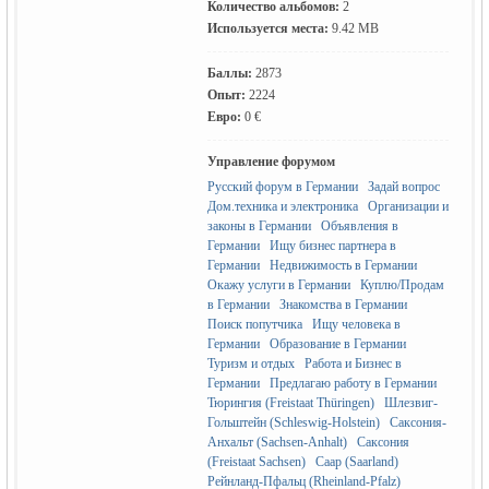
Количество альбомов:
2
Используется места:
9.42 MB
Баллы:
2873
Опыт:
2224
Евро:
0 €
Германии -
Управление форумом
Русский форум в Германии
Задай вопрос
Дом.техника и электроника
Организации и
законы в Германии
Объявления в
Германии
Ищу бизнес партнера в
Германии
Недвижимость в Германии
Окажу услуги в Германии
Куплю/Продам
в Германии
Знакомства в Германии
Поиск попутчика
Ищу человека в
MEINLAND.
Германии
Образование в Германии
Туризм и отдых
Работа и Бизнес в
Германии
Предлагаю работу в Германии
Тюрингия (Freistaat Thüringen)
Шлезвиг-
Гольштейн (Schleswig-Holstein)
Саксония-
Анхальт (Sachsen-Anhalt)
Саксония
(Freistaat Sachsen)
Саар (Saarland)
Рейнланд-Пфальц (Rheinland-Pfalz)