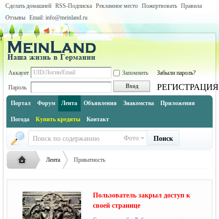
Сделать домашней
RSS-Подписка
Рекламное место
Пожертвовать
Правила
Отзывы
Email: info@meinland.ru
Аккаунт
Запомнить
Забыли пароль?
РЕГИСТРАЦИЯ
Вход
Пароль
Портал
Форум
Лента
Объявления
Знакомства
Приложения
Погода
Купить кредиты
Контакт
Фото
Поиск
Лента
Приватность
Пользователь закрыл доступ к
Русская
›
›
своей странице