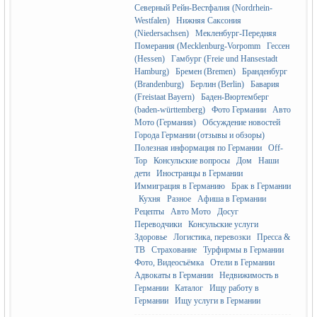
Северный Рейн-Вестфалия (Nordrhein-
Westfalen)
Нижняя Саксония
(Niedersachsen)
Мекленбург-Передняя
RU
Померания (Mecklenburg-Vorpomm
Гессен
(Hessen)
Гамбург (Freie und Hansestadt
Hamburg)
Бремен (Bremen)
Бранденбург
(Brandenburg)
Берлин (Berlin)
Бавария
(Freistaat Bayern)
Баден-Вюртемберг
(baden-württemberg)
Фото Германии
Авто
Мото (Германия)
Обсуждение новостей
Города Германии (отзывы и обзоры)
Полезная информация по Германии
Off-
Top
Консульские вопросы
Дом
Наши
дети
Иностранцы в Германии
Иммиграция в Германию
Брак в Германии
Кухня
Разное
Афиша в Германии
Рецепты
Авто Мото
Досуг
Переводчики
Консульские услуги
Здоровье
Логистика, перевозки
Пресса &
ТВ
Страхование
Турфирмы в Германии
Фото, Видеосъёмка
Отели в Германии
Адвокаты в Германии
Недвижимость в
Германии
Каталог
Ищу работу в
Германии
Ищу услуги в Германии