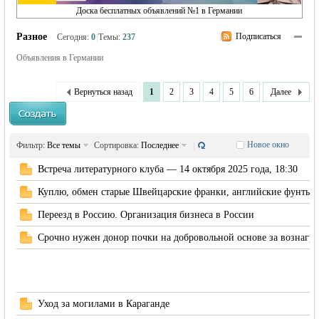
Доска бесплатных объявлений №1 в Германии
›
Разное
|
Подписаться
Сегодня:
0
|
Темы:
237
Объявления в Германии
Вернуться назад
1
2
3
4
5
6
Далее
жизнь и
Новое окно
Фильтр:
Все темы
Сортировка:
Последнее
|
Встреча литературного клуба — 14 октября 2025 года, 18:30
Куплю, обмен старые Швейцарские франки, английские фунты с
Переезд в Россию. Организация бизнеса в России
Срочно нужен донор почки на добровольной основе за вознагр
объявления в
Уход за могилами в Караганде