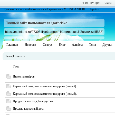
РЕГИСТРАЦИЯ
Войти
Русская жизнь и объявления в Германии - MEINLAND.RU
Перейти
Личный сайт пользователя igorbelske
https://meinland.ru/?7308
[Избранное]
[Копировать]
[Закладки]
[RSS]
Главная
Новости
Статус
Блог
Альбом
Тема
Друзья
Тема
|
Ответить
Тема
Ищем партнёров.
Каркасный дом,домокомплект недорого (новый).
Каркасный дом,домокомплект недорого (новый).
Продаётся коттедж,Белоруссия.
Продаю каркасный дом.