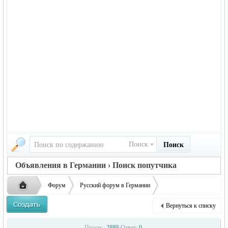
Поиск
Поиск
Объявления в Германии › Поиск попутчика
Форум
Русский форум в Германии
Объявления в Германии
Поиск попутчика
Вернуться к списку
Медикаменты в Москву переправить.
Русская
›
›
›
Просм.:
2889
|
Ответ:
0