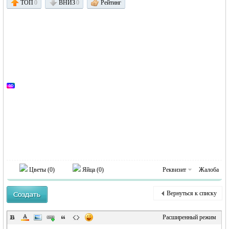
ТОП
0
ВНИЗ
0
Рейтинг
Германии -
Цветы (
0
)
Яйца (
0
)
Реквизит
Жалоба
MEINLAND.
Вернуться к списку
Расширенный режим