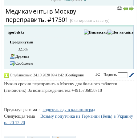
Медикаменты в Москву
›
›
переправить. #17501
[Скопировать ссылку]
igorbelske
Продвинутый
32.5%
Дружить
жизнь и
Сообщение
ТС
Поднять
Опубликовано 24.10.2020 09:41:42
|
Сообщения
автора
|
по убыванию
Нужно срочно переправить в Москву для больного таблетки
(атибиотик).За вознаграждение.тел:+4915736858718
Предыдущая тема：
водитель,еду в калининград
Следующая тема：
Возьму попутчика из Германии (Кель) в Украину
на 20.12.20
объявления в