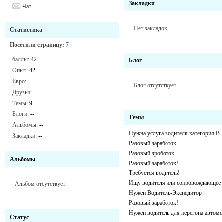
Закладки
Чат
Нет закладок
Статистика
Посетили страницу:
7
баллы:
42
Блог
Опыт:
42
Евро:
--
Блог отсутствует
Друзья:
--
Темы:
9
Блоги:
--
Темы
Альбомы:
--
Нужна услуга водителя категория В
Закладки:
--
Разовый заработок
Разовый зроботок
Альбомы
Разовый заработок!
Требуется водитель!
Ищу водителя или сопровождающее 
Альбом отсутствует
Нужен Водитель-Экспедитор
Разовый заработок!
Нужен водитель для перегона автом
Статус