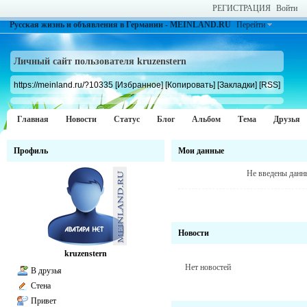
РЕГИСТРАЦИЯ
Войти
Русская жизнь и объявления в Германии - MEINLAND.RU
Перейти
Личный сайт пользователя kruzenstern
https://meinland.ru/?10335
[Избранное]
[Копировать]
[Закладки]
[RSS]
Главная
Новости
Статус
Блог
Альбом
Тема
Друзья
Профиль
Мои данные
Не введены данн
Новости
kruzenstern
Нет новостей
В друзья
Стена
Привет