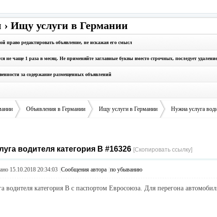
 › Ищу услуги в Германии
бой право редактировать объявление, не искажая его смысл
 не чаще 1 раза в месяц. Не применяйте заглавные буквы вместо строчных, последует удалени
твенности за содержание размещенных объявлений
мании
Объявления в Германии
Ищу услуги в Германии
Нужна услуга води
луга водителя категория В #16326
›
›
›
[Скопировать ссылку]
но 15.10.2018 20:34:03
|
Сообщения автора
|
по убыванию
а водителя категория В с паспортом Евросоюза. Для перегона автомобил