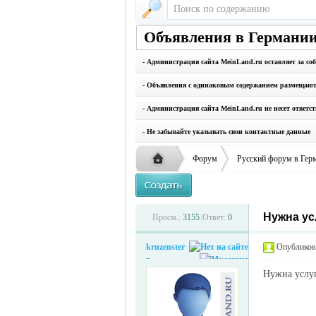
Объявления в Германии
- Администрация сайта MeinLand.ru оставляет за со
- Объявления с одинаковым содержанием размещаются
- Администрация сайта MeinLand.ru не несет ответс
- Не забывайте указывать свои контактные данные
Форум
Русский форум в Гер
Нужна ус
Русская
›
›
Просм.:
3155
|
Ответ:
0
kruzenster
Опубликова
n
Нужна услуг