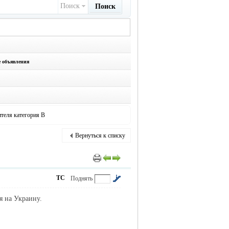
Поиск
Поиск
е объявления
теля категория В
Вернуться к списку
ТС
Поднять
я на Украину.