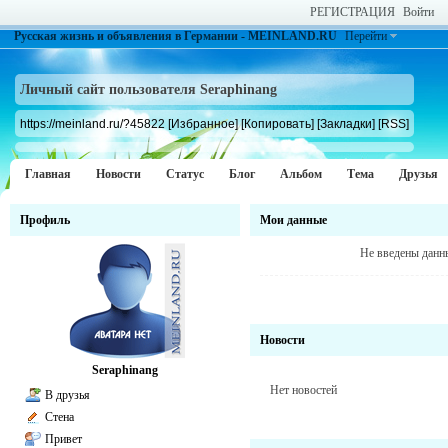
РЕГИСТРАЦИЯ
Войти
Русская жизнь и объявления в Германии - MEINLAND.RU
Перейти
Личный сайт пользователя Seraphinang
https://meinland.ru/?45822
[Избранное]
[Копировать]
[Закладки]
[RSS]
Главная
Новости
Статус
Блог
Альбом
Тема
Друзья
Профиль
Мои данные
Не введены данн
Новости
Seraphinang
Нет новостей
В друзья
Стена
Привет