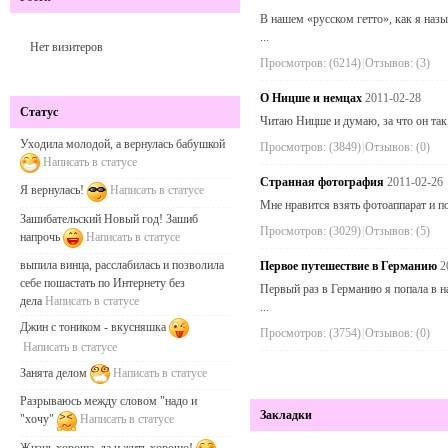
В нашем «русском гетто», как я наз
...
Нет визитеров
Просмотров: (6214)
|
Отзывов: (3)
О Ницше и немцах
2011-02-28
Статус
Читаю Ницше и думаю, за что он так
Уходила молодой, а вернулась бабушкой
Просмотров: (3849)
|
Отзывов: (0)
Написать в статусе
Странная фотография
2011-02-26
Я вернулась!
Написать в статусе
Мне нравится взять фотоаппарат и по
Зашибательский Новый год! Зашиб
Просмотров: (3029)
|
Отзывов: (5)
напрочь
Написать в статусе
выпила винца, расслабилась и позволила
Первое путешествие в Германию
2
себе пошастать по Интернету без
Первый раз в Германию я попала в на
дела
Написать в статусе
...
Джин с тоником - вкусняшка
Просмотров: (3754)
|
Отзывов: (0)
Написать в статусе
Занята делом
Написать в статусе
Разрываюсь между словом "надо и
Закладки
"хочу"
Написать в статусе
Жизнь хороша, да и жить хорошо!