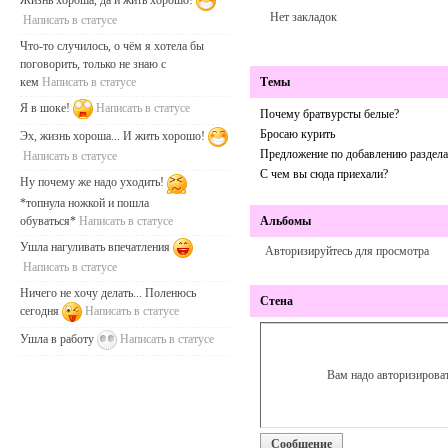
Нет закладок
Написать в статусе
Что-то случилось, о чём я хотела бы
поговорить, только не знаю с
кем
Написать в статусе
Темы
Я в шоке!
Написать в статусе
Почему братвурсты белые?
Бросаю курить
Эх, жизнь хороша... И жить хорошо!
Предложение по добавлению раздела
Написать в статусе
С чем вы сюда приехали?
Ну почему же надо уходить!
*топнула ножкой и пошла
обуваться*
Написать в статусе
Альбомы
Ушла нагуливать впечатления
Авторизируйтесь для просмотра
Написать в статусе
Ничего не хочу делать... Поленюсь
Стена
сегодня
Написать в статусе
Ушла в работу
Написать в статусе
Вам надо авторизироват
Сообщение