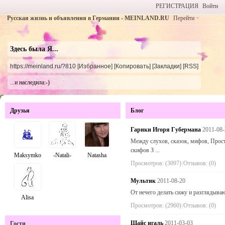
РЕГИСТРАЦИЯ
Войти
Русская жизнь и объявления в Германии - MEINLAND.RU
Перейти
Здесь была Я...
https://meinland.ru/?810
[Избранное]
[Копировать]
[Закладки]
[RSS]
...и наследила:-)
Друзья
Блог
Гарики Игоря Губермана
2011-08-
Между слухов, сказок, мифов, Прос
скифов З ...
Maksymko
-Natali-
Natasha
Просмотров: (3097)
|
Отзывов: (0)
Мультик
2011-08-20
От нечего делать сижу и разглядываю
Alisa
Просмотров: (2960)
|
Отзывов: (0)
Шайс игаль
2011-03-03
Гости