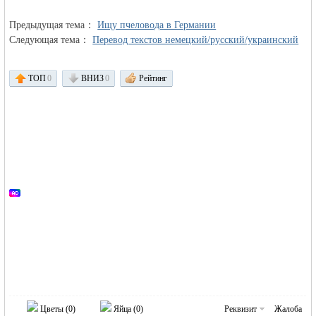
Предыдущая тема：
Ищу пчеловода в Германии
Следующая тема：
Перевод текстов немецкий/русский/украинский
ТОП
0
ВНИЗ
0
Рейтинг
Германии -
MEINLAND.
Цветы (
0
)
Яйца (
0
)
Реквизит
Жалоба