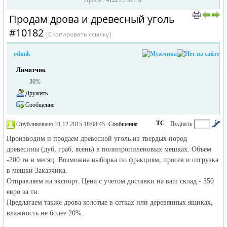
Просм.:
4122
|
Ответ:
0
Продам дрова и древесный уголь
›
›
#10182
[Скопировать ссылку]
odmik
Лимитчик
30%
Дружить
жизнь и
Сообщение
ТС
Поднять
Опубликовано 31.12.2015 18:08:45
|
Сообщения
автора
|
по убыванию
Производим и продаем древесной уголь из твердых пород
древесины (дуб, граб, ясень) в полипропиленовых мешках. Объем
-200 тн в месяц. Возможна выборка по фракциям, просев и отгрузка
в мешки Заказчика.
Отправляем на экспорт. Цена с учетом доставки на ваш склад - 350
евро за тн.
Предлагаем также дрова колотые в сетках или деревянных ящиках,
объявления в
влажность не более 20%.