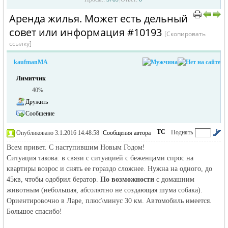
Аренда жилья. Может есть дельный
совет или информация #10193
[Скопировать
ссылку]
kaufmanMA
Лимитчик
40%
жизнь и
Дружить
Сообщение
ТС
Поднять
Опубликовано 3.1.2016 14:48:58
|
Сообщения автора
|
по убыванию
Всем привет. С наступившим Новым Годом!
Ситуация такова: в связи с ситуацией с беженцами спрос на
квартиры возрос и снять ее гораздо сложнее. Нужна на одного, до
45кв, чтобы одобрил бератор.
По возможности
с домашним
животным (небольшая, абсолютно не создающая шума собака).
Ориентировочно в Ларе, плюс\минус 30 км. Автомобиль имеется.
объявления в
Большое спасибо!