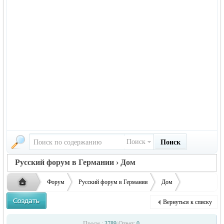
Поиск
Поиск
Русский форум в Германии › Дом
Форум
Русский форум в Германии
Дом
Аренда жилья. Может есть дел ...
Вернуться к списку
Русская
›
›
›
›
Просм.:
3789
|
Ответ:
0