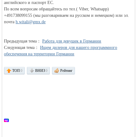
английского и паспорт ЕС.
По всем вопросам обращайтесь по тел.( Viber, Whatsapp)
+491738099155 (мы разговариваем на русском и немецком) или эл.
объявления в
почта
h.witali@gmx.de
Предыдущая тема：
Работа для девушек в Германии
Следующая тема：
Ищем дилеров для нашего программного
обеспечения на территории Германии
ТОП
0
ВНИЗ
0
Рейтинг
Германии -