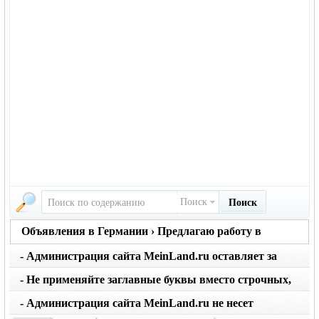
Поиск
Поиск
Объявления в Германии › Предлагаю работу в
Германии
- Администрация сайта MeinLand.ru оставляет за
собой право редактировать объявление, не искажая
- Не применяйте заглавные буквы вместо строчных,
его смысл
последует удаление объявления
- Администрация сайта MeinLand.ru не несет