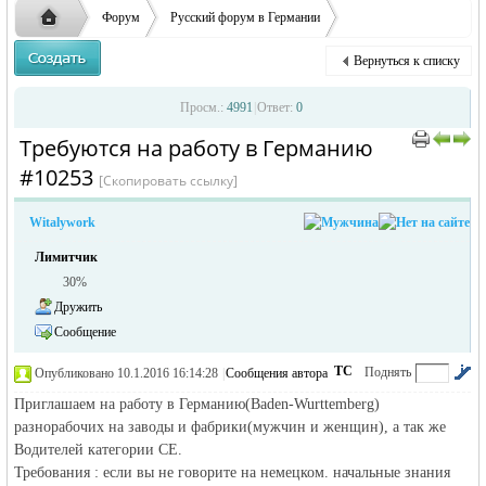
ответственности за содержание размещенных
Форум
Русский форум в Германии
объявлений
Объявления в Германии
Предлагаю работу в Германии
Вернуться к списку
Требуются на работу в Германию
Русская
›
›
›
Просм.:
4991
|
Ответ:
0
Требуются на работу в Германию
›
›
#10253
[Скопировать ссылку]
Witalywork
Лимитчик
30%
Дружить
жизнь и
Сообщение
ТС
Поднять
Опубликовано 10.1.2016 16:14:28
|
Сообщения автора
|
по убыванию
Приглашаем на работу в Германию(Baden-Wurttemberg)
разнорабочих на заводы и фабрики(мужчин и женщин), а так же
Водителей категории СЕ.
Требования : если вы не говорите на немецком. начальные знания