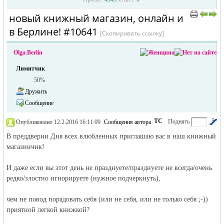
новый книжный магазин, онлайн и
›
›
в Берлине! #10641
[Скопировать ссылку]
Olga.Berlin
Лимитчик
50%
Дружить
жизнь и
Сообщение
ТС
Поднять
Опубликовано 12.2.2016 16:11:09
|
Сообщения автора
|
по убыванию
В преддверии Дня всех влюбленных приглашаю вас в наш книжный
магазинчик!
И даже если вы этот день не празднуете/празднуете не всегда/очень
редко/злостно игнорируете (нужное подчеркнуть),
чем не повод порадовать себя (или не себя, или не только себя ;-))
объявления в
приятной легкой книжкой?