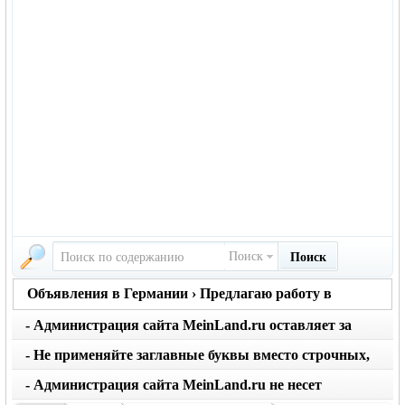
Поиск
Поиск
Объявления в Германии › Предлагаю работу в
Германии
- Администрация сайта MeinLand.ru оставляет за
собой право редактировать объявление, не искажая
- Не применяйте заглавные буквы вместо строчных,
его смысл
последует удаление объявления
- Администрация сайта MeinLand.ru не несет