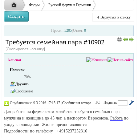
ответственности за содержание размещенных
Форум
Русский форум в Германии
объявлений
Объявления в Германии
Предлагаю работу в Германии
Вернуться к списку
Требуется семейная пара
Русская
›
›
›
Просм.:
5205
|
Ответ:
0
Требуется семейная пара #10902
›
›
[Скопировать ссылку]
kot.enot
Новичок
70%
Дружить
Сообщение
жизнь и
ТС
Поднять
Опубликовано 9.3.2016 17:15:17
|
Сообщения автора
|
по убыванию
Для работы на фермерском хозяйстве требуется семейная пара-
мужчина и женщина до 45 лет, а паспортом Евросоюза.
Работа
по
уходу за лошадьми. Жилье предоставляются.
Подробности по телефону +4915237252316