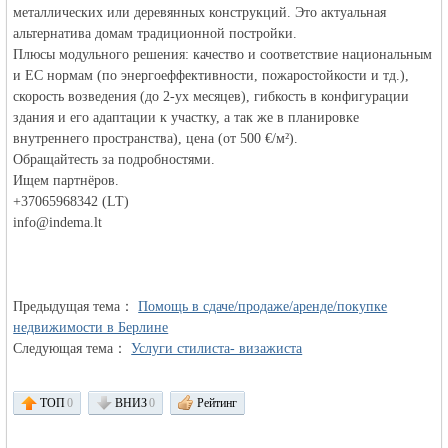
металлических или деревянных конструкций. Это актуальная
альтернатива домам традиционной постройки.
Плюсы модульного решения: качество и соответствие национальным
и ЕС нормам (по энергоеффективности, пожаростойкости и тд.),
объявления в
скорость возведения (до 2-ух месяцев), гибкость в конфигурации
здания и его адаптации к участку, а так же в планировке
внутреннего пространства), цена (от 500 €/м²).
Обращайтесть за подробностями.
Ищем партнёров.
+37065968342 (LT)
info@indema.lt
Германии -
Предыдущая тема：
Помощь в сдаче/продаже/аренде/покупке
недвижимости в Берлине
Следующая тема：
Услуги стилиста- визажиста
ТОП
0
ВНИЗ
0
Рейтинг