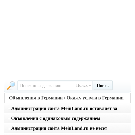
Поиск
Поиск
Объявления в Германии › Окажу услуги в Германии
- Администрация сайта MeinLand.ru оставляет за
собой право редактировать объявление, не искажая
- Объявления с одинаковым содержанием
его смысл
размещаются не чаще 1 раза в месяц. Не применяйте
- Администрация сайта MeinLand.ru не несет