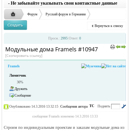
заглавные буквы вместо строчных, последует
ответственности за содержание размещенных
- Не забывайте указывать свои контактные данные
удаление объявления
объявлений
Форум
Русский форум в Германии
Объявления в Германии
Окажу услуги в Германии
Вернуться к списку
Модульные дома Framels
Русская
›
›
›
Просм.:
2995
|
Ответ:
0
Модульные дома Framels #10947
›
›
[Скопировать ссылку]
Framels
Лимитчик
30%
Дружить
Сообщение
жизнь и
ТС
Поднять
Опубликовано 14.3.2016 13:32:15
|
Сообщения автора
|
по убыванию
сообщение Framels изменено 14.3.2016 13:33
Строим по индивидуальным проектам и заказам модульные дома из