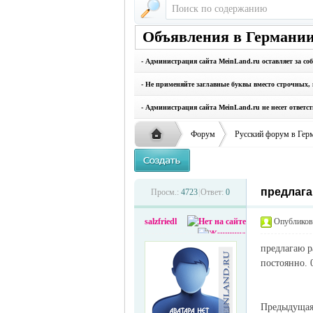
Объявления в Германии
- Администрация сайта MeinLand.ru оставляет за со
- Не применяйте заглавные буквы вместо строчных, 
- Администрация сайта MeinLand.ru не несет ответс
Форум
Русский форум в Гер
предлага
Русская
›
›
Просм.:
4723
|
Ответ:
0
salzfriedl
Опубликова
предлагаю р
постоянно. 
Предыдуща