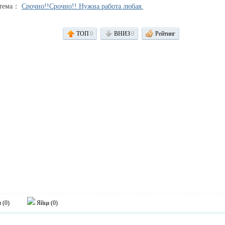
 тема：
Срочно!!Срочно!! Нужна работа любая.
ТОП
0
ВНИЗ
0
Рейтинг
 (
0
)
Яйца (
0
)