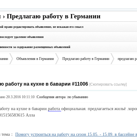
 › Предлагаю работу в Германии
бой право редактировать объявление, не искажая его смысл
последует удаление объявления
твенности за содержание размещенных объявлений
мании
Объявления в Германии
Предлагаю работу в Германии
предлагаю р
ю работу на кухне в баварии #11006
›
›
›
[Скопировать ссылку]
но 20.3.2016 10:11:10
|
Сообщения автора
|
по убыванию
аботу на кухне в баварии.
работа
официальная. предлагаеться жильё .хоро
015156583615 Алла
я тема：
Помогу устроиться на работу на сезон 15.05. - 15.09. в бассейне