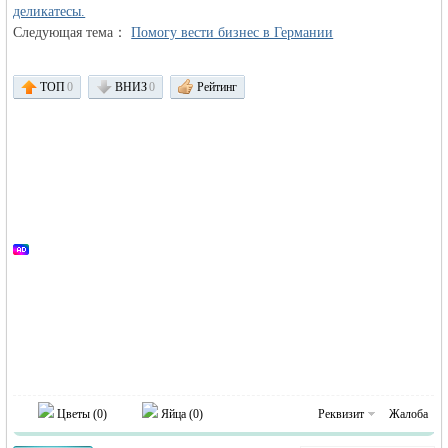
деликатесы.
Следующая тема：
Помогу вести бизнес в Германии
ТОП
0
ВНИЗ
0
Рейтинг
Германии -
MEINLAND.
Цветы (
0
)
Яйца (
0
)
Реквизит
Жалоба