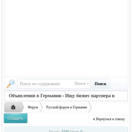
Поиск
Поиск
Объявления в Германии › Ищу бизнес партнера в
Германии
Форум
Русский форум в Германии
Объявления в Германии
Ищу бизнес партнера в Германии
Вернуться к списку
Произвожу офисную мебель в Воронеже, ищу партнёра.
Русская
›
›
›
Просм.:
3338
|
Ответ:
0