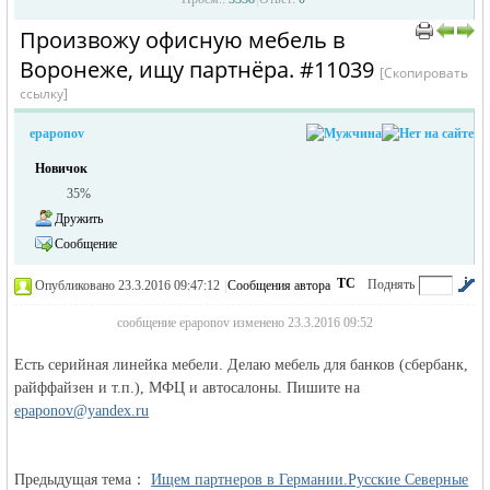
Произвожу офисную мебель в
›
›
Воронеже, ищу партнёра. #11039
[Скопировать
ссылку]
epaponov
Новичок
35%
жизнь и
Дружить
Сообщение
ТС
Поднять
Опубликовано 23.3.2016 09:47:12
|
Сообщения автора
|
по убыванию
сообщение epaponov изменено 23.3.2016 09:52
Есть серийная линейка мебели. Делаю мебель для банков (сбербанк,
райффайзен и т.п.), МФЦ и автосалоны. Пишите на
epaponov@yandex.ru
объявления в
Предыдущая тема：
Ищем партнеров в Германии.Русские Северные