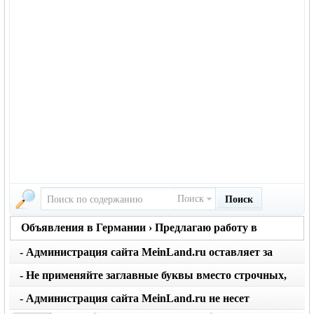
Поиск
Поиск
Объявления в Германии › Предлагаю работу в
Германии
- Администрация сайта MeinLand.ru оставляет за
собой право редактировать объявление, не искажая
- Не применяйте заглавные буквы вместо строчных,
его смысл
последует удаление объявления
- Администрация сайта MeinLand.ru не несет