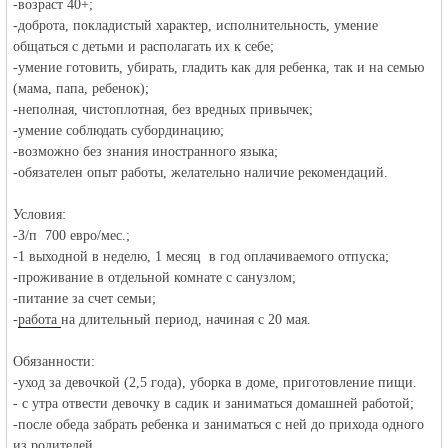
-возраст 40+;
-доброта, покладистый характер, исполнительность, умение
общаться с детьми и располагать их к себе;
объявления в
-умение готовить, убирать, гладить как для ребенка, так и на семью
(мама, папа, ребенок);
-неполная, чистоплотная, без вредных привычек;
-умение соблюдать субординацию;
-возможно без знания иностранного языка;
-обязателен опыт работы, желательно наличие рекомендаций.
Условия:
-З/п 700 евро/мес.;
Германии -
-1 выходной в неделю, 1 месяц в год оплачиваемого отпуска;
-проживание в отдельной комнате с санузлом;
-питание за счет семьи;
-
работа
на длительный период, начиная с 20 мая.
Обязанности:
-уход за девочкой (2,5 года), уборка в доме, приготовление пищи.
- с утра отвести девочку в садик и заниматься домашней работой;
-после обеда забрать ребенка и заниматься с ней до прихода одного
из родителей.