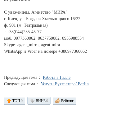
MEINLAND.
С уважением, Агентство "МИРА"
г. Киев, ул. Богдана Хмельницкого 16/22
ф. 901 (м. Театральная)
т.+38(044)235-45-77
моб. 0977360062, 0637759082, 0955988554
Skype: agent_mirra, agent-mira
WhatsApp и Viber на номере +380977360062
RU
Предыдущая тема：
Работа в Галле
Следующая тема：
Услуги Бухгалтера/ Berlin
ТОП
0
ВНИЗ
0
Рейтинг