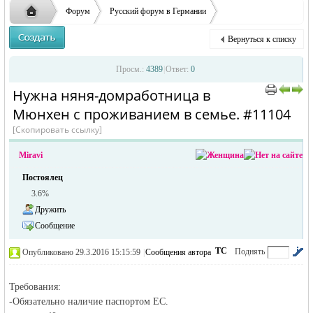
ответственности за содержание размещенных
Форум
Русский форум в Германии
объявлений
Объявления в Германии
Предлагаю работу в Германии
Вернуться к списку
Нужна няня-домработница в М ...
Русская
›
›
›
Просм.:
4389
|
Ответ:
0
Нужна няня-домработница в
›
›
Мюнхен с проживанием в семье. #11104
[Скопировать ссылку]
Miravi
Постоялец
3.6%
жизнь и
Дружить
Сообщение
ТС
Поднять
Опубликовано 29.3.2016 15:15:59
|
Сообщения автора
|
по убыванию
Требования:
-Обязательно наличие паспортом ЕС.