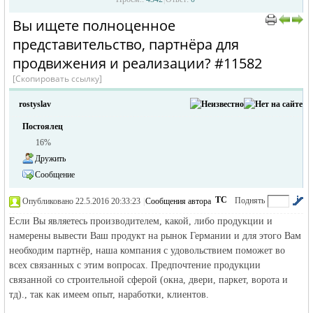
Вы ищете полноценное
›
›
представительство, партнёра для
продвижения и реализации? #11582
[Скопировать ссылку]
rostyslav
Постоялец
жизнь и
16%
Дружить
Сообщение
ТС
Поднять
Опубликовано 22.5.2016 20:33:23
|
Сообщения автора
|
по убыванию
Если Вы являетесь производителем, какой, либо продукции и
намерены вывести Ваш продукт на рынок Германии и для этого Вам
необходим партнёр, наша компания с удовольствием поможет во
всех связанных с этим вопросах. Предпочтение продукции
объявления в
связанной со строительной сферой (окна, двери, паркет, ворота и
тд)., так как имеем опыт, наработки, клиентов.