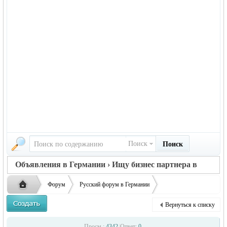
Поиск
Поиск
Объявления в Германии › Ищу бизнес партнера в
Германии
Форум
Русский форум в Германии
Объявления в Германии
Ищу бизнес партнера в Германии
Вернуться к списку
Вы ищете полноценное предст ...
Русская
›
›
›
Просм.:
4342
|
Ответ:
0