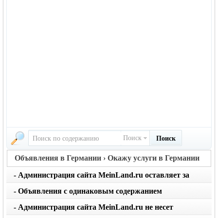
Поиск
Поиск
Объявления в Германии › Окажу услуги в Германии
- Администрация сайта MeinLand.ru оставляет за
собой право редактировать объявление, не искажая
- Объявления с одинаковым содержанием
его смысл
размещаются не чаще 1 раза в месяц. Не применяйте
- Администрация сайта MeinLand.ru не несет