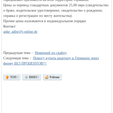
Цены за перевод стандартных документов 25,00 евро (свидетельство
о браке, водительское удостоверение, свидетельство о рождении,
справка о регистрации по месту жительства).
Прочие цены назначаются в индивидуальном порядке.
объявления в
Контакт:
anke_adler@t-online.de
Предыдущая тема：
Немецкий по скайпу
Следующая тема：
Помогу купить квартиру в Германии через
фирму БЕЗ ПРОЦЕНТОВ!!!
Германии -
ТОП
0
ВНИЗ
0
Рейтинг