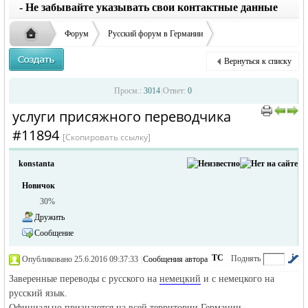
заглавные буквы вместо строчных, последует
ответственности за содержание размещенных
- Не забывайте указывать свои контактные данные
удаление объявления
объявлений
Форум
Русский форум в Германии
Объявления в Германии
Окажу услуги в Германии
Вернуться к списку
услуги присяжного переводчика
Русская
›
›
›
Просм.:
3014
|
Ответ:
0
услуги присяжного переводчика
›
›
#11894
[Скопировать ссылку]
konstanta
Новичок
30%
Дружить
жизнь и
Сообщение
ТС
Поднять
Опубликовано 25.6.2016 09:37:33
|
Сообщения автора
|
по убыванию
Заверенные переводы с русского на
немецкий
и с немецкого на
русский язык.
Официально признаются на всей территории Германии.