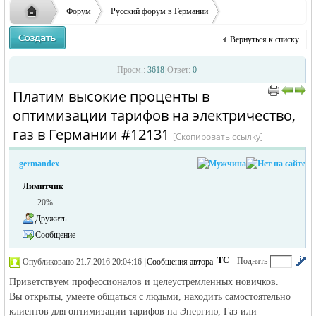
ответственности за содержание размещенных
Форум
Русский форум в Германии
объявлений
Объявления в Германии
Предлагаю работу в Германии
Вернуться к списку
Платим высокие проценты в оп ...
Русская
›
›
›
Просм.:
3618
|
Ответ:
0
Платим высокие проценты в
›
›
оптимизации тарифов на электричество,
газ в Германии #12131
[Скопировать ссылку]
germandex
Лимитчик
20%
жизнь и
Дружить
Сообщение
ТС
Поднять
Опубликовано 21.7.2016 20:04:16
|
Сообщения автора
|
по убыванию
Приветствуем профессионалов и целеустремленных новичков.
Вы открыты, умеете общаться с людьми, находить самостоятельно
клиентов для оптимизации тарифов на Энергию, Газ или