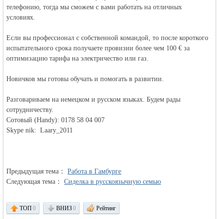
телефонию, тогда мы сможем с вами работать на отличных
условиях.
объявления в
Если вы профессионал с собственной командой, то после короткого
испытательного срока получаете провизии более чем 100 € за
оптимизацию тарифа на электричество или газ.
Новичков мы готовы обучать и помогать в развитии.
Разговариваем на немецком и русском языках. Будем рады
сотрудничеству.
Сотовый (Handy): 0178 58 04 007
Германии -
Skype nik: Laary_2011
Предыдущая тема：
Работа в Гамбурге
Следующая тема：
Сиделка в русскоязычную семью
ТОП
0
ВНИЗ
0
Рейтинг