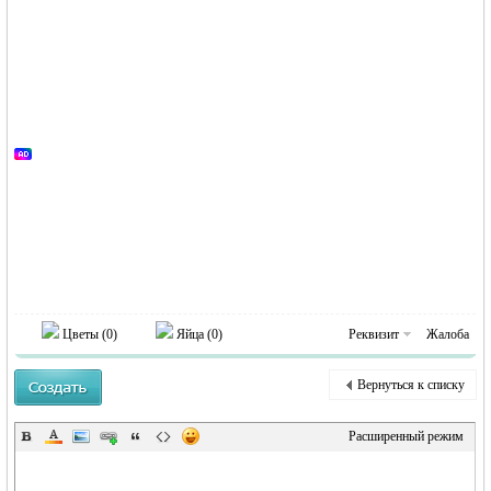
MEINLAND.
RU
Цветы (
0
)
Яйца (
0
)
Реквизит
Жалоба
Вернуться к списку
Расширенный режим