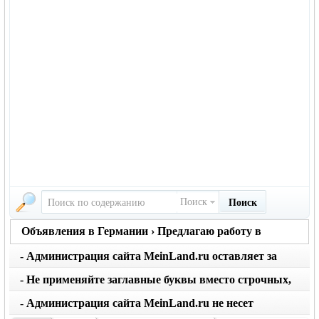
Поиск
Поиск
Объявления в Германии › Предлагаю работу в
Германии
- Администрация сайта MeinLand.ru оставляет за
собой право редактировать объявление, не искажая
- Не применяйте заглавные буквы вместо строчных,
его смысл
последует удаление объявления
- Администрация сайта MeinLand.ru не несет