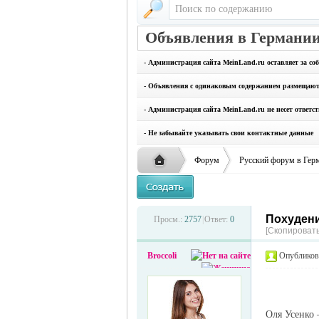
Объявления в Германии
- Администрация сайта MeinLand.ru оставляет за со
- Объявления с одинаковым содержанием размещаются
- Администрация сайта MeinLand.ru не несет ответс
- Не забывайте указывать свои контактные данные
Форум
Русский форум в Гер
Похудени
Русская
›
›
Просм.:
2757
|
Ответ:
0
[Скопировать
Broccoli
Опубликова
Оля Усенко 