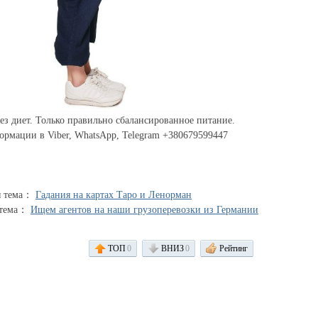
ез диет. Только правильно сбалансированное питание.
рмации в Viber, WhatsApp, Telegram +380679599447
я тема：
Гадания на картах Таро и Ленорман
 тема：
Ищем агентов на наши грузоперевозки из Германии
ТОП
0
ВНИЗ
0
Рейтинг