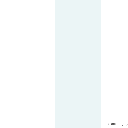
Германии -
MEINLAND.
RU
рекомендац