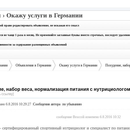
 › Окажу услуги в Германии
бой право редактировать объявление, не искажая его смысл
 не чаще 1 раза в месяц. Не применяйте заглавные буквы вместо строчных, последует удалени
твенности за содержание размещенных объявлений
мании
Объявления в Германии
Окажу услуги в Германии
Похудение, набор
е, набор веса, нормализация питания с нутрициологом
›
›
›
 ссылку]
но 6.8.2016 10:29:27
|
Сообщения автора
|
по убыванию
сообщение Broccoli изменено 6.8.2016 10:32
– сертифицированный спортивный нутрициолог и специалист по питани