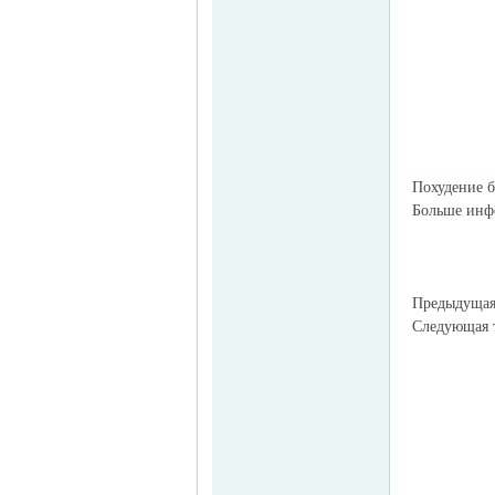
Похудение б
Больше инфо
Предыдуща
Следующая