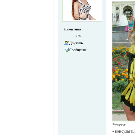
жизнь и
Лимитчик
50%
Дружить
Сообщение
объявления в
Услуги:
- консульта