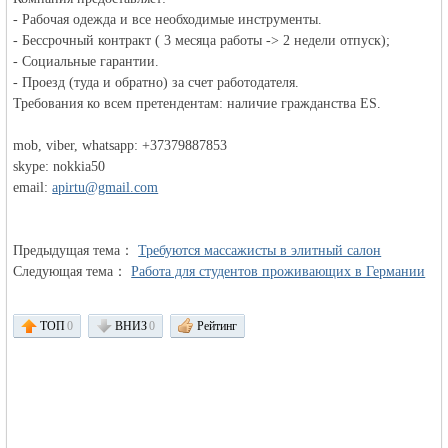
- Рабочая одежда и все необходимые инструменты.
- Бессрочный контракт ( 3 месяца работы -> 2 недели отпуск);
объявления в
- Социальные гарантии.
- Проезд (туда и обратно) за счет работодателя.
Требования ко всем претендентам: наличие гражданства ES.
mob, viber, whatsapp: +37379887853
skype: nokkia50
email:
apirtu@gmail.com
Предыдущая тема：
Германии -
Требуются массажисты в элитный салон
Следующая тема：
Работа для студентов проживающих в Германии
ТОП
0
ВНИЗ
0
Рейтинг