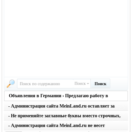
Поиск
Поиск
Объявления в Германии › Предлагаю работу в
Германии
- Администрация сайта MeinLand.ru оставляет за
собой право редактировать объявление, не искажая
- Не применяйте заглавные буквы вместо строчных,
его смысл
последует удаление объявления
- Администрация сайта MeinLand.ru не несет