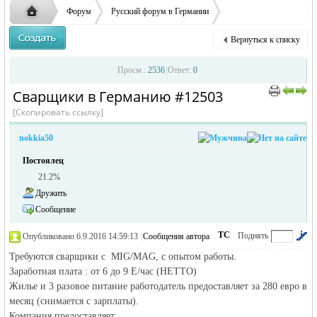
ответственности за содержание размещенных
Форум
Русский форум в Германии
объявлений
Объявления в Германии
Предлагаю работу в Германии
Вернуться к списку
Сварщики в Германию
Русская
›
›
›
Просм.:
2536
|
Ответ:
0
Сварщики в Германию #12503
›
›
[Скопировать ссылку]
nokkia50
Постоялец
21.2%
Дружить
Сообщение
жизнь и
ТС
Поднять
Опубликовано 6.9.2016 14:59:13
|
Сообщения автора
|
по убыванию
Требуются сварщики с MIG/MAG, с опытом работы.
Заработная плата : от 6 до 9 Е/час (НЕТТО)
Жилье и 3 разовое питание работодатель предоставляет за 280 евро в
месяц (снимается с зарплаты).
Компания предоставляет: