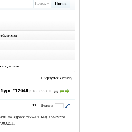
Поиск
Поиск
е объявления
ека достави ...
Вернуться к списку
бург #12649
[Скопировать
ТС
Поднять
зти по адресу также в Бад Хомбурге.
70832511