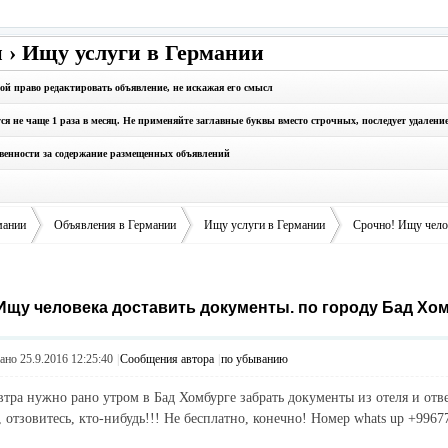
 › Ищу услуги в Германии
бой право редактировать объявление, не искажая его смысл
 не чаще 1 раза в месяц. Не применяйте заглавные буквы вместо строчных, последует удалени
твенности за содержание размещенных объявлений
мании
Объявления в Германии
Ищу услуги в Германии
Срочно! Ищу челов
Ищу человека доставить документы. по городу Бад Хом
›
›
›
но 25.9.2016 12:25:40
|
Сообщения автора
|
по убыванию
втра нужно рано утром в Бад Хомбурге забрать документы из отеля и отве
 отзовитесь, кто-нибудь!!! Не бесплатно, конечно! Номер whats up +9967