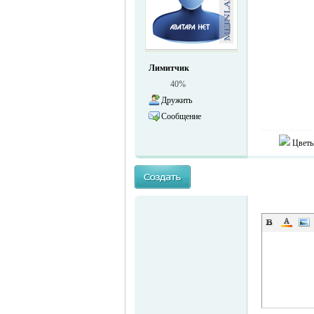
жизнь и
Лимитчик
40%
Дружить
Сообщение
Цветы
объявления в