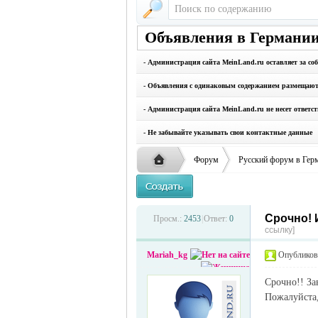
Объявления в Германии
- Администрация сайта MeinLand.ru оставляет за со
- Объявления с одинаковым содержанием размещаются
- Администрация сайта MeinLand.ru не несет ответс
- Не забывайте указывать свои контактные данные
Форум
Русский форум в Гер
Срочно! 
Русская
›
›
Просм.:
2453
|
Ответ:
0
ссылку]
Mariah_kg
Опубликова
Срочно!! За
Пожалуйста,