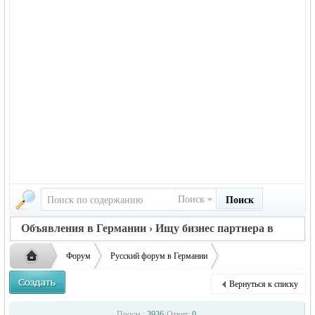
Поиск
Поиск
Объявления в Германии › Ищу бизнес партнера в
Германии
Форум
Русский форум в Германии
Объявления в Германии
Ищу бизнес партнера в Германии
Вернуться к списку
Ищу бизнес партнера в Германии
Русская
›
›
›
Просм.:
3936
|
Ответ:
0