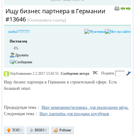
Ищу бизнес партнера в Германии
›
›
#13646
[Скопировать ссылку]
sasha7777777
Постоялец
4%
Дружить
жизнь и
Сообщение
ТС
Поднять
Опубликовано 2.2.2017 13:45:51
|
Сообщения автора
|
по убыванию
Ищу бизнес партнера в Германии в строительной сфере. Есть
большой опыт.
Предыдущая тема：
Ищу компанию/человека, для реализации мёда.
Следующая тема：
Ищу партнёра для продажи ноутбуков
объявления в
ТОП
0
ВНИЗ
0
Рейтинг