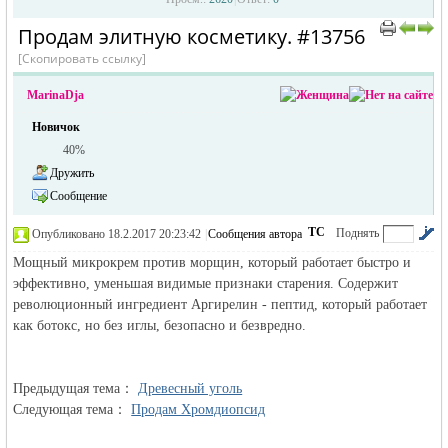
Продам элитную косметику. #13756
›
›
[Скопировать ссылку]
MarinaDja
Новичок
40%
Дружить
Сообщение
жизнь и
ТС
Поднять
Опубликовано 18.2.2017 20:23:42
|
Сообщения автора
|
по убыванию
Мощный микрокрем против морщин, который работает быстро и
эффективно, уменьшая видимые признаки старения. Содержит
революционный ингредиент Аргирелин - пептид, который работает
как ботокс, но без иглы, безопасно и безвредно.
Предыдущая тема：
Древесный уголь
объявления в
Следующая тема：
Продам Хромдиопсид