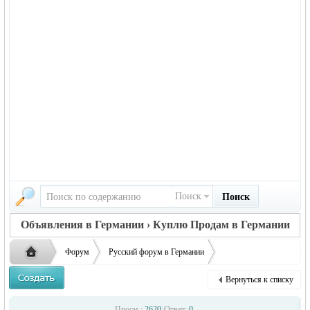
Поиск
Поиск
Объявления в Германии › Куплю Продам в Германии
Форум
Русский форум в Германии
Объявления в Германии
Куплю/Продам в Германии
Вернуться к списку
Продам элитную косметику.
Русская
›
›
›
Просм.:
2620
|
Ответ:
0