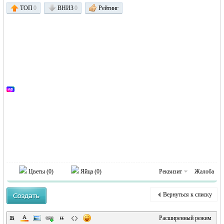
ТОП
0
ВНИЗ
0
Рейтинг
Германии -
Цветы (
0
)
Яйца (
0
)
Реквизит
Жалоба
MEINLAND.
Вернуться к списку
Расширенный режим