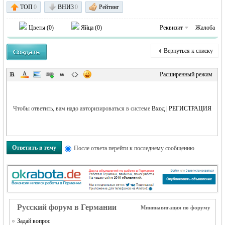
MEINLAND.
ТОП
0
ВНИЗ
0
Рейтинг
Цветы (
0
)
Яйца (
0
)
Реквизит
Жалоба
Вернуться к списку
Расширенный режим
RU
Чтобы ответить, вам надо авторизироваться в системе
Вход
|
РЕГИСТРАЦИЯ
Ответить в тему
После ответа перейти к последнему сообщению
Русский форум в Германии
Мининавигация по форуму
Задай вопрос