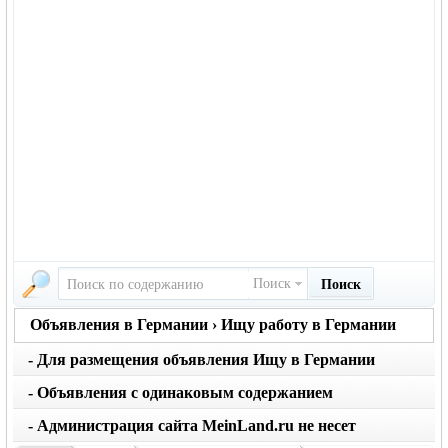
Поиск
Поиск
Объявления в Германии › Ищу работу в Германии
- Для размещения объявления Ищу в Германии
вернуться на главную страницу объявлений
нажмите кнопку создать
- Объявления с одинаковым содержанием
размещаются не чаще 1 раза в месяц. Не применяйте
- Администрация сайта MeinLand.ru не несет