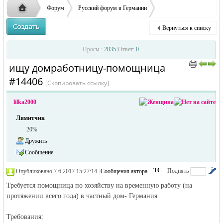
заглавные буквы вместо строчных, последует
ответственности за содержание размещенных
Форум
Русский форум в Германии
удаление объявления
объявлений
Объявления в Германии
Ищу работу в Германии
Вернуться к списку
ищу домработницу-помощница
Русская
›
›
›
Просм.:
2835
|
Ответ:
0
ищу домработницу-помощница
›
›
#14406
[Скопировать ссылку]
lilka2000
Лимитчик
20%
Дружить
жизнь и
Сообщение
ТС
Поднять
Опубликовано 7.6.2017 15:27:14
|
Сообщения автора
|
по убыванию
Требуется помощница по хозяйству на временную работу (на
протяжении всего года) в частный дом- Германия
Требования: