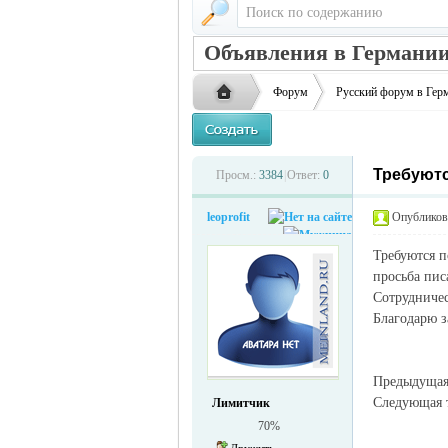
Объявления в Германии
Форум
Русский форум в Гер
Требуютс
Русская
›
›
Просм.:
3384
|
Ответ:
0
leoprofit
Опубликова
Требуются п
просьба пис
Сотрудниче
Благодарю з
жизнь и
Предыдуща
Следующая
Лимитчик
70%