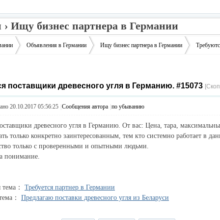
 › Ищу бизнес партнера в Германии
мании
Объявления в Германии
Ищу бизнес партнера в Германии
Требуютс
я поставщики древесного угля в Германию. #15073
›
›
›
[Скоп
но 20.10.2017 05:56:25
|
Сообщения автора
|
по убыванию
оставщики древесного угля в Германию. От вас: Цена, тара, максимальны
ать только конкретно заинтересованным, тем кто системно работает в да
ство только с проверенными и опытными людьми.
а понимание.
я тема：
Требуется партнер в Германии
 тема：
Предлагаю поставки древесного угля из Беларуси