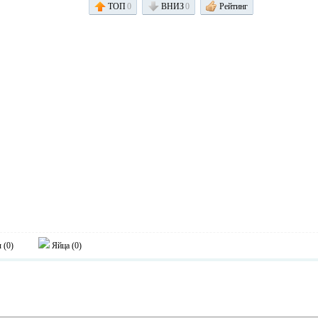
ТОП
0
ВНИЗ
0
Рейтинг
 (
0
)
Яйца (
0
)