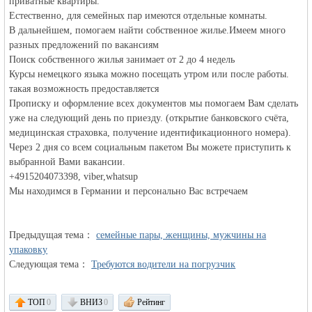
приватные квартиры.
MEINLAND.
Естественно, для семейных пар имеются отдельные комнаты.
В дальнейшем, помогаем найти собственное жилье.Имеем много
разных предложений по вакансиям
Поиск собственного жилья занимает от 2 до 4 недель
Курсы немецкого языка можно посещать утром или после работы.
такая возможность предоставляется
Прописку и оформление всех документов мы помогаем Вам сделать
уже на следующий день по приезду. (открытие банковского счёта,
медицинская страховка, получение идентификационного номера).
RU
Через 2 дня со всем социальным пакетом Вы можете приступить к
выбранной Вами вакансии.
+4915204073398, viber,whatsup
Мы находимся в Германии и персонально Вас встречаем
Предыдущая тема：
семейные пары, женщины, мужчины на
упаковку
Следующая тема：
Требуются водители на погрузчик
ТОП
0
ВНИЗ
0
Рейтинг