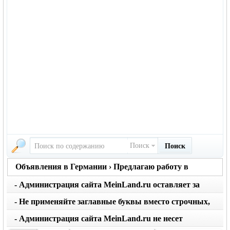
Поиск
Поиск
Объявления в Германии › Предлагаю работу в
Германии
- Администрация сайта MeinLand.ru оставляет за
собой право редактировать объявление, не искажая
- Не применяйте заглавные буквы вместо строчных,
его смысл
последует удаление объявления
- Администрация сайта MeinLand.ru не несет