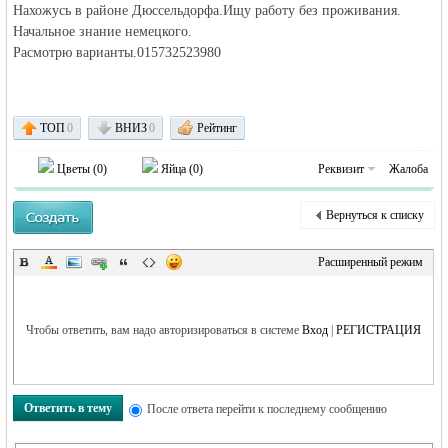
Нахожусь в районе Дюссельдорфа.
Ищу работу без проживания.
Начальное знание немецкого.
объявления в
Расмотрю варианты.015732523980
ТОП
0
ВНИЗ
0
Рейтинг
Цветы (
0
)
Яйца (
0
)
Реквизит
Жалоба
Вернуться к списку
Германии -
Расширенный режим
Чтобы ответить, вам надо авторизироваться в системе
Вход
|
РЕГИСТРАЦИЯ
Ответить в тему
После ответа перейти к последнему сообщению