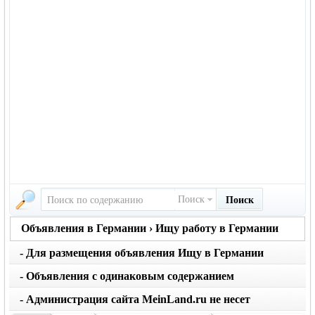
Поиск
Поиск
Объявления в Германии › Ищу работу в Германии
- Для размещения объявления Ищу в Германии
вернуться на главную страницу объявлений
нажмите кнопку создать
- Объявления с одинаковым содержанием
размещаются не чаще 1 раза в месяц. Не применяйте
- Администрация сайта MeinLand.ru не несет