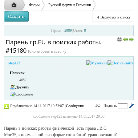
заглавные буквы вместо строчных, последует
ответственности за содержание размещенных
Форум
Русский форум в Германии
удаление объявления
объявлений
Объявления в Германии
Ищу работу в Германии
Вернуться к списку
Парень гр.ЕU в поисках работы.
Русская
›
›
›
Просм.:
2909
|
Ответ:
0
Парень гр.ЕU в поисках работы.
›
›
#15180
[Скопировать ссылку]
step123
Новичок
40%
Дружить
жизнь и
Сообщение
ТС
Поднять
Опубликовано 14.11.2017 19:53:07
|
Сообщения
автора
|
по убыванию
сообщение step123 изменено 14.11.2017 20:00
Парень в поисках работы физической ,есть права ,,B.C.
Мне35,в нормальной физ форме.спокойный уравновешаный .