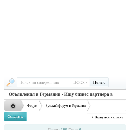
Поиск
Поиск
Объявления в Германии › Ищу бизнес партнера в
Германии
Форум
Русский форум в Германии
Объявления в Германии
Ищу бизнес партнера в Германии
Вернуться к списку
Ищу партнера (авторазборку) ...
Русская
›
›
›
Просм.:
2803
|
Ответ:
0