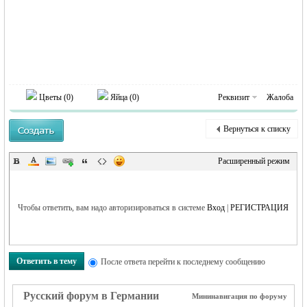
RU
Цветы (
0
)
Яйца (
0
)
Реквизит
Жалоба
Вернуться к списку
Расширенный режим
Чтобы ответить, вам надо авторизироваться в системе
Вход
|
РЕГИСТРАЦИЯ
Ответить в тему
После ответа перейти к последнему сообщению
Русский форум в Германии
Мининавигация по форуму