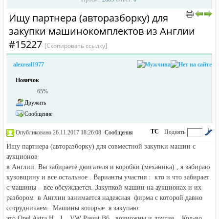
Ищу партнера (авторазборку) для
›
›
закупки машинокомплектов из Англии
#15227
[Скопировать ссылку]
alexreal1977
Новичок
65%
жизнь и
Дружить
Сообщение
ТС
Поднять
Опубликовано 26.11.2017 18:26:08
|
Сообщения
автора
|
по убыванию
Ищу партнера (авторазборку) для совместной закупки машин с
аукционов
в Англии. Вы забираете двигателя и коробки (механика) , я забираю
кузовщину и все остальное . Варианты участия : кто и что забирает
с машины – все обсуждается. Закупкой машин на аукционах и их
объявления в
разбором в Англии занимается надежная фирма с которой давно
сотрудничаем. Машины которые я закупаю
это Opel Astra H , J , VW Passat B6 , возможны и другие . Кол-во