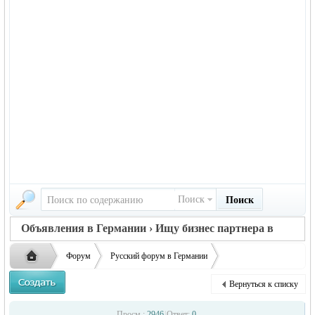
Поиск
Поиск
Объявления в Германии › Ищу бизнес партнера в
Германии
Форум
Русский форум в Германии
Объявления в Германии
Ищу бизнес партнера в Германии
Вернуться к списку
Ищу партнера, представителя декоративный камень
Русская
›
›
›
Просм.:
2946
|
Ответ:
0