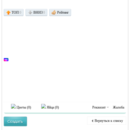
ТОП
0
ВНИЗ
0
Рейтинг
Германии -
MEINLAND.
Цветы (
0
)
Яйца (
0
)
Реквизит
Жалоба
Вернуться к списку