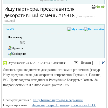
Ищу партнера, представителя
›
›
декоративный камень #15318
[Скопировать
ссылку]
ksa85
Постоялец
78%
жизнь и
Дружить
Сообщение
ТС
Поднять
Опубликовано 25.12.2017 22:48:15
|
Сообщения
автора
|
по убыванию
Являюсь производителем декоративного камня различных фактур.
Ищу представителя, для открытия направления Германия, Польша,
ЕС. Производство находится в Республике Беларусь г.Гомель. За
подробностями в л.с либо скайп gavrosh1985
объявления в
Предыдущая тема：
Ищу Бизнес партнера в германии
Следующая тема：
Ищем партнера. Производитель мини НПЗ.