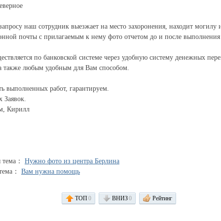
еверное
апросу наш сотрудник выезжает на место захоронения, находит могилу
онной почты с прилагаемым к нему фото отчетом до и после выполнения 
ествляется по банковской системе через удобную систему денежных перев
а также любым удобным для Вам способом.
ь выполненных работ, гарантируем.
 Заявок.
м, Кирилл
я тема：
Нужно фото из центра Берлина
 тема：
Вам нужна помощь
ТОП
0
ВНИЗ
0
Рейтинг