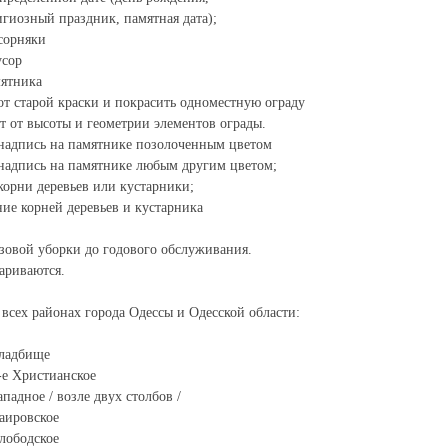
игиозный праздник, памятная дата);
сорняки
усор
мятника
 от старой краски и покрасить одноместную ограду
т от высоты и геометрии элементов ограды.
надпись на памятнике позолоченным цветом
надпись на памятнике любым другим цветом;
корни деревьев или кустарники;
ие корней деревьев и кустарника
зовой уборки до годового обслуживания.
ариваются.
 всех районах города Одессы и Одесской области:
кладбище
-е Христианское
падное / возле двух столбов /
аировское
лободское