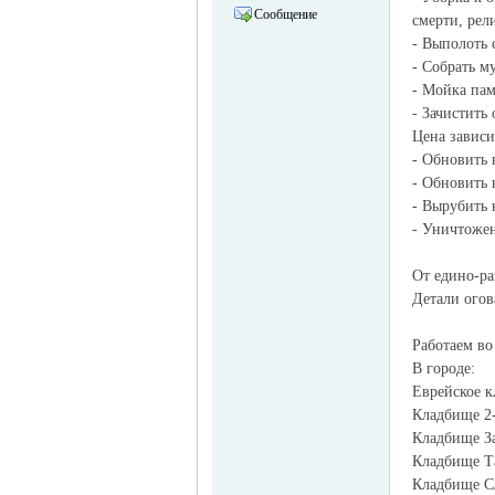
Сообщение
смерти, рел
- Выполоть 
- Собрать м
- Мойка па
- Зачистить
Цена зависи
объявления в
- Обновить 
- Обновить 
- Вырубить 
- Уничтожен
От едино-ра
Детали огов
Работаем во
Германии -
В городе:
Еврейское 
Кладбище 2
Кладбище За
Кладбище Т
Кладбище С