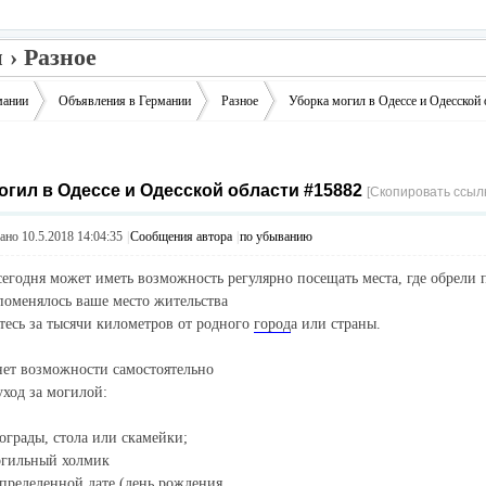
 › Разное
мании
Объявления в Германии
Разное
Уборка могил в Одессе и Одесской 
огил в Одессе и Одесской области #15882
›
›
›
[Скопировать ссылк
но 10.5.2018 14:04:35
|
Сообщения автора
|
по убыванию
егодня может иметь возможность регулярно посещать места, где обрели 
оменялось ваше место жительства
тесь за тысячи километров от родного
город
а или страны.
нет возможности самостоятельно
уход за могилой:
 ограды, стола или скамейки;
огильный холмик
определенной дате (день рождения,