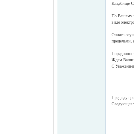
Кладбище С
По Вашему з
виде электр
MEINLAND.
Оплата осущ
пределами, 
Порядочност
Ждем Ваших
С Уважение
RU
Предыдуща
Следующая