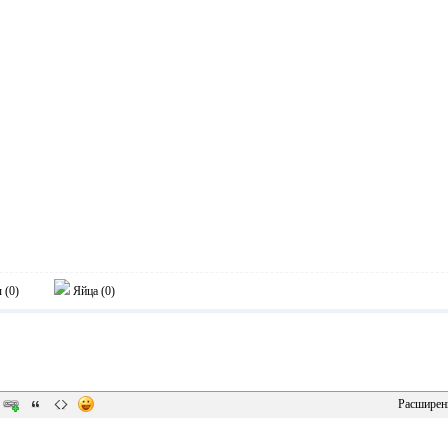
 (
0
)
Яйца (
0
)
Расширен