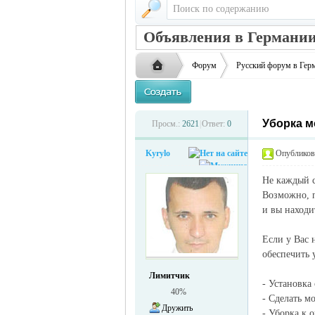
Объявления в Германии
Форум
Русский форум в Гер
Уборка м
Русская
›
›
Просм.:
2621
|
Ответ:
0
Kyrylo
Опубликова
Не каждый с
Возможно, п
и вы находи
Если у Вас 
обеспечить 
жизнь и
Лимитчик
- Установка
40%
- Сделать м
Дружить
- Уборка к 