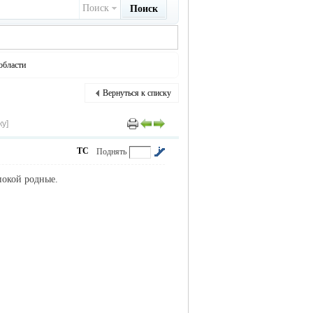
Поиск
Поиск
области
Вернуться к списку
у]
ТС
Поднять
покой родные.