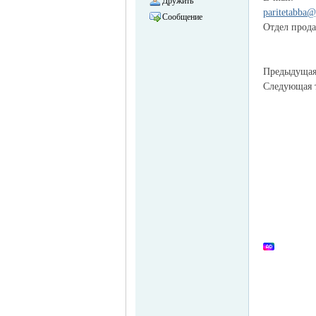
Дружить
paritetabba
Сообщение
Отдел прод
Предыдуща
Следующая
объявления в
Германии -