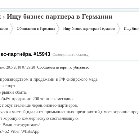
 › Ищу бизнес партнера в Германии
мании
Объявления в Германии
Ищу бизнес партнера в Германии
Ищу бизн
ес-партнёра. #15943
›
›
›
[Скопировать ссылку]
но 29.5.2018 07:29:28
|
Сообщения автора
|
по убыванию
производством и продажами в РФ сибирского мёда.
 экспорт.
 рынки сбыта.
бъём продаж до 200 тонн ежемесячно.
покупателей,дилеров,бизнес-партнёров.
ически чистый,вдали от промышленных предприятий,имеет хорошие про
ет хорошую коммерческую составляющую.
с Вами сотрудничать!
67-62 Viber WhatsApp.