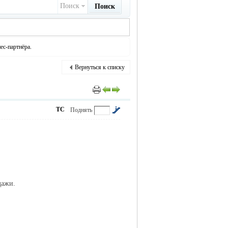
Поиск
Поиск
ес-партнёра.
Вернуться к списку
ТС
Поднять
дажи.