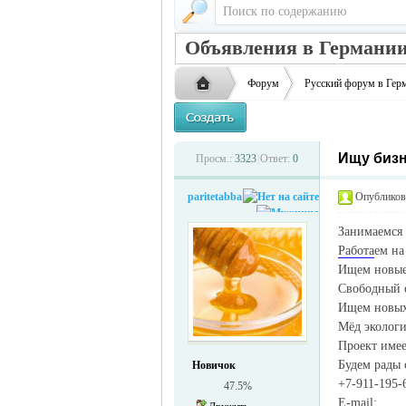
Объявления в Германии
Форум
Русский форум в Гер
Ищу бизн
Русская
›
›
Просм.:
3323
|
Ответ:
0
paritetabba
Опубликова
Занимаемся 
Работа
ем на
Ищем новые
Свободный о
Ищем новых 
Мёд эколог
жизнь и
Проект име
Будем рады 
Новичок
+7-911-195-
47.5%
E-mail: