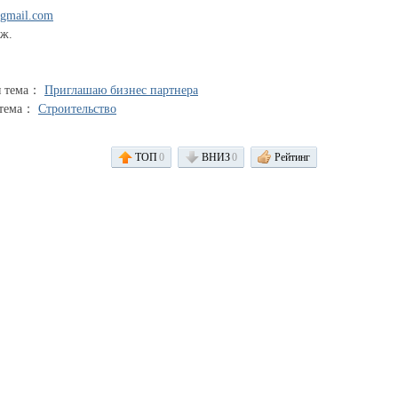
@gmail.com
аж.
я тема：
Приглашаю бизнес партнера
 тема：
Строительство
ТОП
0
ВНИЗ
0
Рейтинг